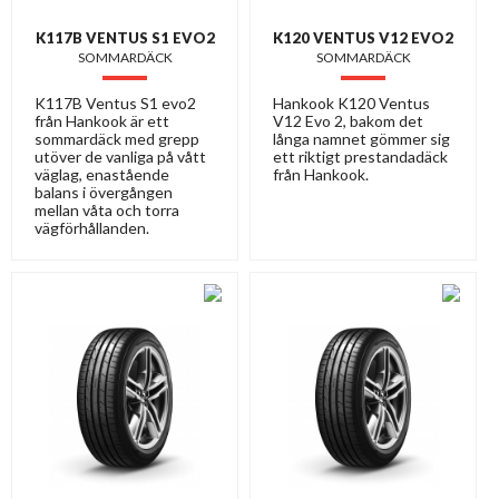
K117B VENTUS S1 EVO2
K120 VENTUS V12 EVO2
SOMMARDÄCK
SOMMARDÄCK
K117B Ventus S1 evo2
Hankook K120 Ventus
från Hankook är ett
V12 Evo 2, bakom det
sommardäck med grepp
långa namnet gömmer sig
utöver de vanliga på vått
ett riktigt prestandadäck
väglag, enastående
från Hankook.
balans i övergången
mellan våta och torra
vägförhållanden.