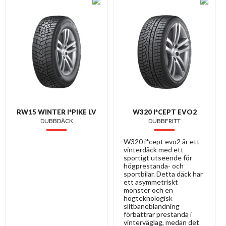
RW15 WINTER I*PIKE LV
W320 I*CEPT EVO2
DUBBDÄCK
DUBBFRITT
W320 i*cept evo2 är ett
vinterdäck med ett
sportigt utseende för
högprestanda- och
sportbilar. Detta däck har
ett asymmetriskt
mönster och en
högteknologisk
slitbaneblandning
förbättrar prestanda i
vinterväglag, medan det