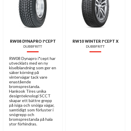
RW08 DYNAPRO I*CEPT
RW10 WINTER I*CEPT X
DUBBFRITT
DUBBFRITT
RW08 Dynapro i*cept har
utvecklats med en ny
kiselblandning som ger en
säker körning på
vintervägar tack vare
enastående
bromsprestanda.
Hankook Tires unika
designteknologi SCCT
skapar ett bättre grepp
på isiga och snöiga vägar,
samtidigt som förluster i
snögrepp och
bromsprestanda på hala
ytor förhindras.