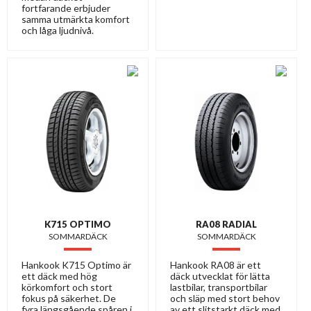
fortfarande erbjuder
samma utmärkta komfort
och låga ljudnivå.
K715 OPTIMO
RA08 RADIAL
SOMMARDÄCK
SOMMARDÄCK
Hankook K715 Optimo är
Hankook RA08 är ett
ett däck med hög
däck utvecklat för lätta
körkomfort och stort
lastbilar, transportbilar
fokus på säkerhet. De
och släp med stort behov
fyra längsgående spåren i
av ett slitstarkt däck med