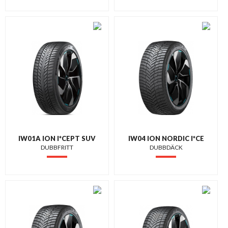
IW01A ION I*CEPT SUV
IW04 ION NORDIC I*CE
DUBBFRITT
DUBBDÄCK