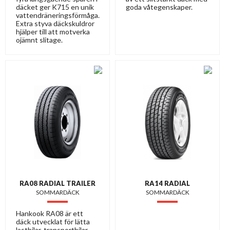
däcket ger K715 en unik
goda våtegenskaper.
vattendräneringsförmåga.
Extra styva däckskuldror
hjälper till att motverka
ojämnt slitage.
RA08 RADIAL TRAILER
RA14 RADIAL
SOMMARDÄCK
SOMMARDÄCK
Hankook RA08 är ett
däck utvecklat för lätta
lastbilar, transportbilar