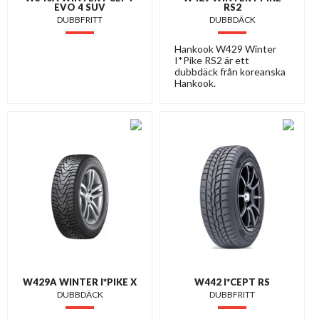
EVO 4 SUV
RS2
DUBBFRITT
DUBBDÄCK
Hankook W429 Winter
I*Pike RS2 är ett
dubbdäck från koreanska
Hankook.
W429A WINTER I*PIKE X
W442 I*CEPT RS
DUBBDÄCK
DUBBFRITT