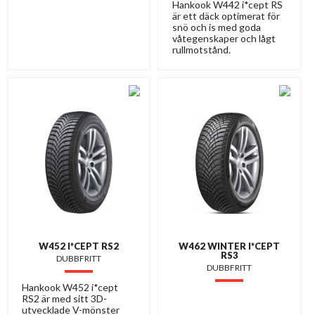
Hankook W442 i*cept RS
är ett däck optimerat för
snö och is med goda
våtegenskaper och lågt
rullmotstånd.
W452 I*CEPT RS2
W462 WINTER I*CEPT
RS3
DUBBFRITT
DUBBFRITT
Hankook W452 i*cept
RS2 är med sitt 3D-
utvecklade V-mönster